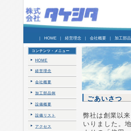
精密切削 研削加工 株式会社タケシタ
HOME
経営理念
会社概要
加工部品
コンテンツ・メニュー
HOME
経営理念
会社概要
加工部品例
ごあいさつ
設備概要
弊社は創業以来
設備リスト
いりました。
アクセス