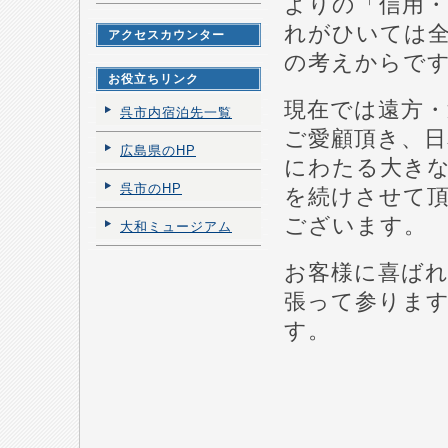
よりの「信用
れがひいては
アクセスカウンター
の考えからで
お役立ちリンク
現在では遠方
呉市内宿泊先一覧
ご愛顧頂き、日
広島県のHP
にわたる大き
呉市のHP
を続けさせて
ございます。
大和ミュージアム
お客様に喜ばれ
張って参りま
す。